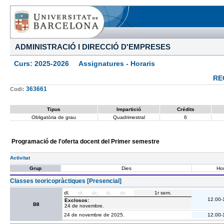
ADMINISTRACIÓ I DIRECCIÓ D'EMPRESES
Curs: 2025-2026 Assignatures - Horaris
RE
363661
Codi:
Tipus
Impartició
Crédits
Obligatòria de grau
Quadrimestral
6
Programació de l'oferta docent del Primer semestre
Activitat
Grup
Dies
Hor
Classes teoricopràctiques [Presencial]
dl.
dt.
dc.
dj.
dv.
1r sem.
12.00-
Exclosos:
B8
24 de novembre.
24 de novembre de 2025.
12.00-