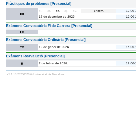
Pràctiques de problemes [Presencial]
dl.
dt.
dc.
dj.
dv.
1r sem.
12.00-
B8
17 de desembre de 2025.
12.00-
Exàmens Convocatòria Fi de Carrera [Presencial]
FC
Exàmens Convocatòria Ordinària [Presencial]
12 de gener de 2026.
15.00-
CO
Exàmens Reavalució [Presencial]
2 de febrer de 2026.
12.00-
R
v5.1.13 20250520 © Universitat de Barcelona