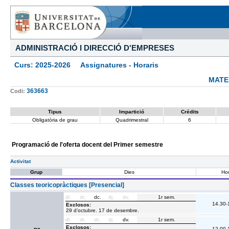
ADMINISTRACIÓ I DIRECCIÓ D'EMPRESES
Curs: 2025-2026 Assignatures - Horaris
MATE
363663
Codi:
Tipus
Impartició
Crédits
Obligatòria de grau
Quadrimestral
6
Programació de l'oferta docent del Primer semestre
Activitat
Grup
Dies
Hor
Classes teoricopràctiques [Presencial]
dl.
dt.
dc.
dj.
dv.
1r sem.
14.30-
Exclosos:
29 d’octubre. 17 de desembre.
dl.
dt.
dc.
dj.
dv.
1r sem.
Exclosos:
12.00-