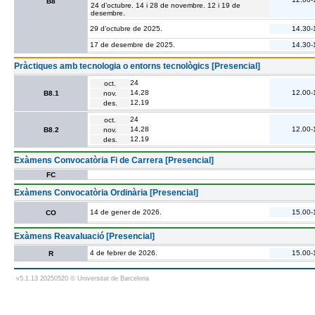
B8
24 d’octubre. 14 i 28 de novembre. 12 i 19 de
desembre.
29 d’octubre de 2025.
14.30-
17 de desembre de 2025.
14.30-
Pràctiques amb tecnologia o entorns tecnològics [Presencial]
24
oct.
14,28
12.00-
B8.1
nov.
12,19
des.
24
oct.
14,28
12.00-
B8.2
nov.
12,19
des.
Exàmens Convocatòria Fi de Carrera [Presencial]
FC
Exàmens Convocatòria Ordinària [Presencial]
14 de gener de 2026.
15.00-
CO
Exàmens Reavaluació [Presencial]
4 de febrer de 2026.
15.00-
R
v5.1.13 20250520 © Universitat de Barcelona