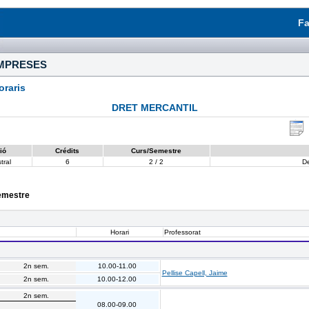
Fa
EMPRESES
raris
DRET MERCANTIL
ió
Crédits
Curs/Semestre
tral
6
2 / 2
De
semestre
Horari
Professorat
2n sem.
10.00-11.00
Pellise Capell, Jaime
2n sem.
10.00-12.00
2n sem.
08.00-09.00