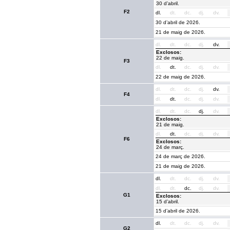
30 d’abril.
F2
dl.
dt.
dc.
dj.
dv.
30 d’abril de 2026.
21 de maig de 2026.
dl.
dt.
dc.
dj.
dv.
Exclosos:
22 de maig.
F3
dl.
dt.
dc.
dj.
dv.
22 de maig de 2026.
dl.
dt.
dc.
dj.
dv.
F4
dl.
dt.
dc.
dj.
dv.
dl.
dt.
dc.
dj.
dv.
Exclosos:
21 de maig.
dl.
dt.
dc.
dj.
dv.
F6
Exclosos:
24 de març.
24 de març de 2026.
21 de maig de 2026.
dl.
dt.
dc.
dj.
dv.
dl.
dt.
dc.
dj.
dv.
G1
Exclosos:
15 d’abril.
15 d’abril de 2026.
dl.
dt.
dc.
dj.
dv.
G2