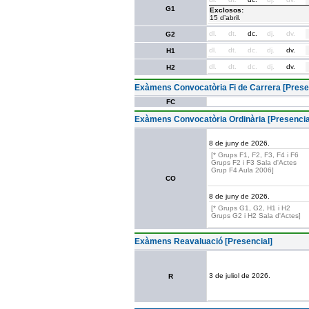
G1
Exclosos:
15 d’abril.
dl.
dt.
dc.
dj.
dv.
G2
dl.
dt.
dc.
dj.
dv.
H1
dl.
dt.
dc.
dj.
dv.
H2
Exàmens Convocatòria Fi de Carrera [Prese
FC
Exàmens Convocatòria Ordinària [Presencia
8 de juny de 2026.
[* Grups F1, F2, F3, F4 i F6
Grups F2 i F3 Sala d'Actes
Grup F4 Aula 2006]
CO
8 de juny de 2026.
[* Grups G1, G2, H1 i H2
Grups G2 i H2 Sala d'Actes]
Exàmens Reavaluació [Presencial]
3 de juliol de 2026.
R