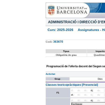
ADMINISTRACIÓ I DIRECCIÓ D'
Curs: 2025-2026 Assignatures - Ho
363670
Codi:
Tipus
Impartic
Obligatòria de grau
Quadrimes
Programació de l'oferta docent del Segon 
Activitat
Grup
Dies
Classes teoricopràctiques [Presencial]
dl.
dt.
dc.
dj.
dv.
F1
dl.
dt.
dc.
dj.
dv.
dl.
dt.
dc.
dj.
dv.
Exclosos: