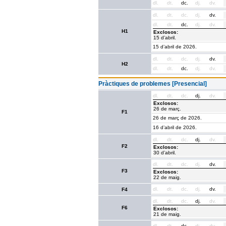
dl.
dt.
dc.
dj.
dv.
dl.
dt.
dc.
dj.
dv.
dl.
dt.
dc.
dj.
dv.
H1
Exclosos:
15 d’abril.
15 d’abril de 2026.
dl.
dt.
dc.
dj.
dv.
H2
dl.
dt.
dc.
dj.
dv.
Pràctiques de problemes [Presencial]
dl.
dt.
dc.
dj.
dv.
Exclosos:
26 de març.
F1
26 de març de 2026.
16 d’abril de 2026.
dl.
dt.
dc.
dj.
dv.
F2
Exclosos:
30 d’abril.
dl.
dt.
dc.
dj.
dv.
F3
Exclosos:
22 de maig.
dl.
dt.
dc.
dj.
dv.
F4
dl.
dt.
dc.
dj.
dv.
F6
Exclosos:
21 de maig.
dl.
dt.
dc.
dj.
dv.