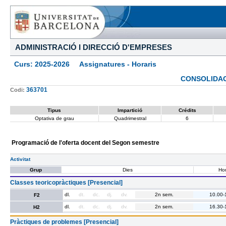
ADMINISTRACIÓ I DIRECCIÓ D'EMPRESES
Curs: 2025-2026 Assignatures - Horaris
CONSOLIDAC
363701
Codi:
Tipus
Impartició
Crédits
Optativa de grau
Quadrimestral
6
Programació de l'oferta docent del Segon semestre
Activitat
Grup
Dies
Hor
Classes teoricopràctiques [Presencial]
dl.
dt.
dc.
dj.
dv.
2n sem.
10.00-
F2
dl.
dt.
dc.
dj.
dv.
2n sem.
16.30-
H2
Pràctiques de problemes [Presencial]