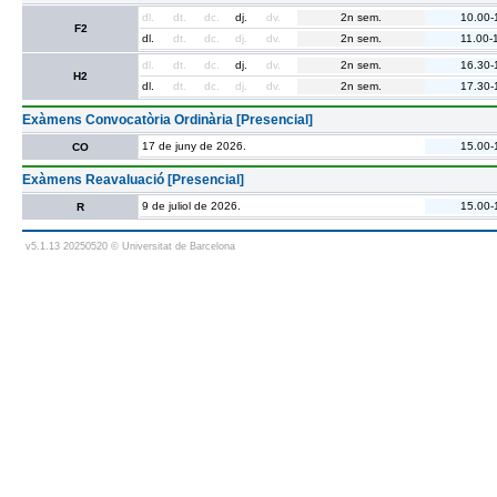
dl.
dt.
dc.
dj.
dv.
2n sem.
10.00-
F2
dl.
dt.
dc.
dj.
dv.
2n sem.
11.00-
dl.
dt.
dc.
dj.
dv.
2n sem.
16.30-
H2
dl.
dt.
dc.
dj.
dv.
2n sem.
17.30-
Exàmens Convocatòria Ordinària [Presencial]
17 de juny de 2026.
15.00-
CO
Exàmens Reavaluació [Presencial]
9 de juliol de 2026.
15.00-
R
v5.1.13 20250520 © Universitat de Barcelona