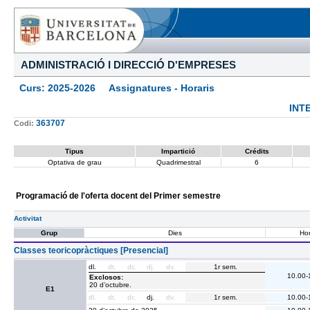
ADMINISTRACIÓ I DIRECCIÓ D'EMPRESES
Curs: 2025-2026 Assignatures - Horaris
INT
363707
Codi:
Tipus
Impartició
Crédits
Optativa de grau
Quadrimestral
6
Programació de l'oferta docent del Primer semestre
Activitat
Grup
Dies
Hor
Classes teoricopràctiques [Presencial]
dl.
dt.
dc.
dj.
dv.
1r sem.
10.00-
Exclosos:
20 d’octubre.
E1
dl.
dt.
dc.
dj.
dv.
1r sem.
10.00-