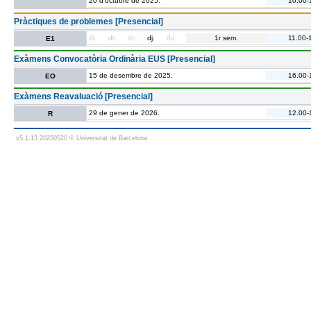
20 d’octubre de 2025.
10.00-
Pràctiques de problemes [Presencial]
dl.
dt.
dc.
dj.
dv.
1r sem.
11.00-
E1
Exàmens Convocatòria Ordinària EUS [Presencial]
15 de desembre de 2025.
16.00-
EO
Exàmens Reavaluació [Presencial]
29 de gener de 2026.
12.00-
R
v5.1.13 20250520 © Universitat de Barcelona