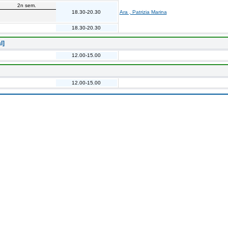
2n sem.
18.30-20.30
Ara , Patrizia Marina
18.30-20.30
l]
12.00-15.00
12.00-15.00