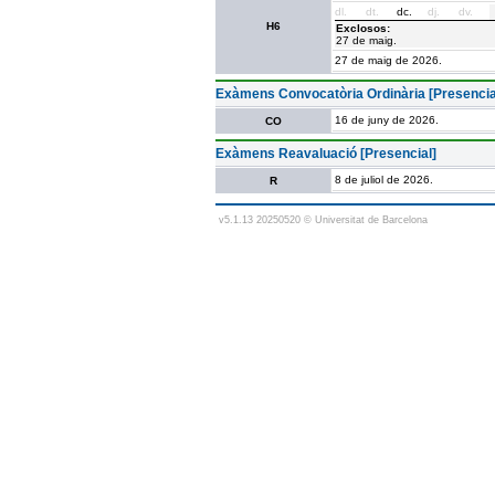
dl.
dt.
dc.
dj.
dv.
H6
Exclosos:
27 de maig.
27 de maig de 2026.
Exàmens Convocatòria Ordinària [Presencia
16 de juny de 2026.
CO
Exàmens Reavaluació [Presencial]
8 de juliol de 2026.
R
v5.1.13 20250520 © Universitat de Barcelona