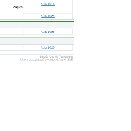
Aula 1018
Anglès
Aula 1025
Aula 1005
Aula 1020
Edició: Àrea de Tecnologies
Última actualització o validació:Aug 6, 2026