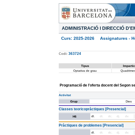
ADMINISTRACIÓ I DIRECCIÓ D'
Curs: 2025-2026 Assignatures - Ho
363724
Codi:
Tipus
Impartic
Optativa de grau
Quadrimes
Programació de l'oferta docent del Segon 
Activitat
Grup
Dies
Classes teoricopràctiques [Presencial]
dl.
dt.
dc.
dj.
dv.
H6
Pràctiques de problemes [Presencial]
dl.
dt.
dc.
dj.
dv.