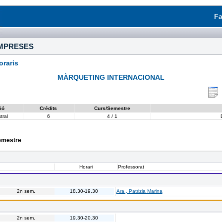
Fa
EMPRESES
raris
MÀRQUETING INTERNACIONAL
ió
Crédits
Curs/Semestre
tral
6
4 / 1
semestre
Horari
Professorat
2n sem.
18.30-19.30
Ara , Patrizia Marina
2n sem.
19.30-20.30