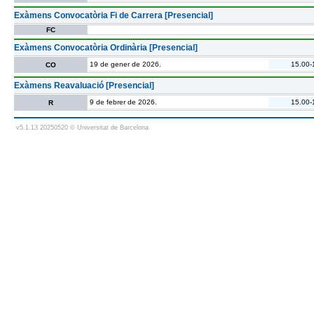
Exàmens Convocatòria Fi de Carrera [Presencial]
FC
Exàmens Convocatòria Ordinària [Presencial]
19 de gener de 2026.
15.00-
CO
Exàmens Reavaluació [Presencial]
9 de febrer de 2026.
15.00-
R
v5.1.13 20250520 © Universitat de Barcelona