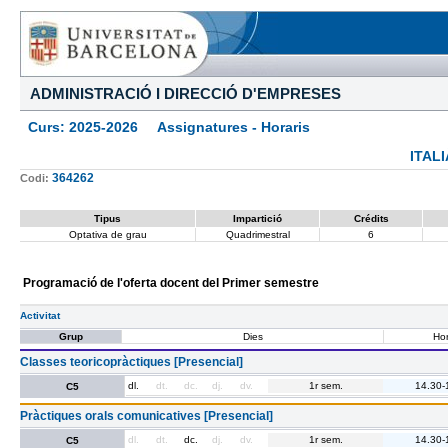
ADMINISTRACIÓ I DIRECCIÓ D'EMPRESES
Curs: 2025-2026 Assignatures - Horaris
ITAL
364262
Codi:
Tipus
Impartició
Crédits
Optativa de grau
Quadrimestral
6
Programació de l'oferta docent del Primer semestre
Activitat
Grup
Dies
Hor
Classes teoricopràctiques [Presencial]
dl.
dt.
dc.
dj.
dv.
1r sem.
14.30-
C5
Pràctiques orals comunicatives [Presencial]
dl.
dt.
dc.
dj.
dv.
1r sem.
14.30-
C5