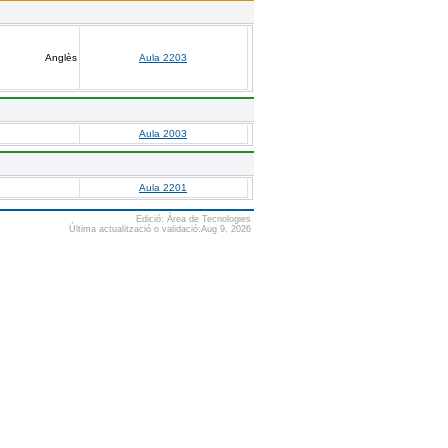
Anglès
Aula 2203
Aula 2003
Aula 2201
Edició: Àrea de Tecnologies
Última actualització o validació:Aug 9, 2026