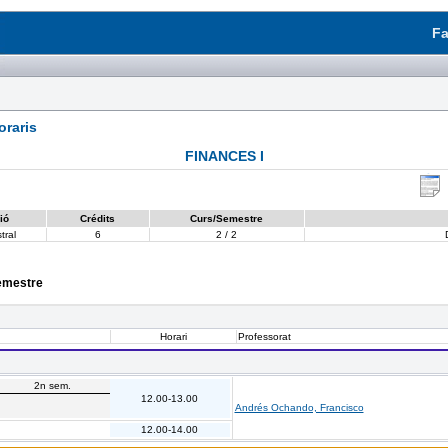
Fa
raris
FINANCES I
ió
Crédits
Curs/Semestre
tral
6
2 / 2
semestre
Horari
Professorat
2n sem.
12.00-13.00
Andrés Ochando, Francisco
12.00-14.00