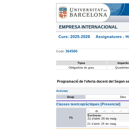
EMPRESA INTERNACIONAL
Curs: 2025-2026 Assignatures - Ho
364560
Codi:
Tipus
Impartic
Obligatòria de grau
Quadrimes
Programació de l'oferta docent del Segon 
Activitat
Grup
Dies
Classes teoricopràctiques [Presencial]
dl.
dt.
dc.
dj.
dv.
Exclosos:
F1
21 d’abril. 26 de maig.
21 d’abril. 26 de maig.