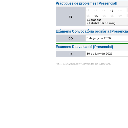
Pràctiques de problemes [Presencial]
dl.
dt.
dc.
dj.
dv.
dl.
dt.
dc.
dj.
dv.
F1
Exclosos:
21 d’abril. 26 de maig.
Exàmens Convocatòria ordinària [Presencia
3 de juny de 2026.
CO
Exàmens Reavaluació [Presencial]
30 de juny de 2026.
R
v5.1.13 20250520 © Universitat de Barcelona