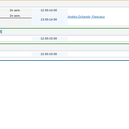
2n sem.
12.00-14.00
2n sem.
Andrés Ochando, Francisco
13.00-14.00
l]
12.00-15.00
12.00-15.00