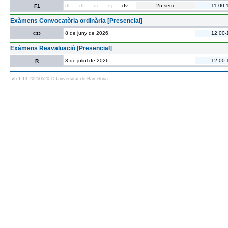
dl.
dt.
dc.
dj.
dv.
2n sem.
11.00-
F1
Exàmens Convocatòria ordinària [Presencial]
8 de juny de 2026.
12.00-
CO
Exàmens Reavaluació [Presencial]
3 de juliol de 2026.
12.00-
R
v5.1.13 20250520 © Universitat de Barcelona