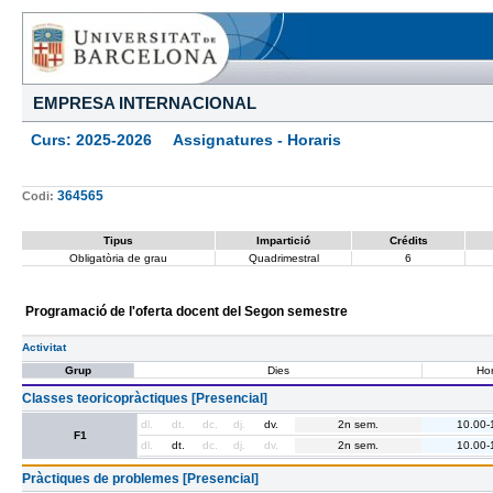
EMPRESA INTERNACIONAL
Curs: 2025-2026 Assignatures - Horaris
364565
Codi:
Tipus
Impartició
Crédits
Obligatòria de grau
Quadrimestral
6
Programació de l'oferta docent del Segon semestre
Activitat
Grup
Dies
Hor
Classes teoricopràctiques [Presencial]
dl.
dt.
dc.
dj.
dv.
2n sem.
10.00-
F1
dl.
dt.
dc.
dj.
dv.
2n sem.
10.00-
Pràctiques de problemes [Presencial]