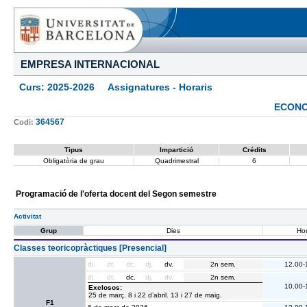
EMPRESA INTERNACIONAL
Curs: 2025-2026 Assignatures - Horaris
ECONO
364567
Codi:
Tipus
Impartició
Crédits
Obligatòria de grau
Quadrimestral
6
Programació de l'oferta docent del Segon semestre
Activitat
Grup
Dies
Hor
Classes teoricopràctiques [Presencial]
dl.
dt.
dc.
dj.
dv.
2n sem.
12.00-
dl.
dt.
dc.
dj.
dv.
2n sem.
10.00-
Exclosos:
25 de març. 8 i 22 d’abril. 13 i 27 de maig.
F1