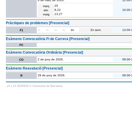
6 de març de 2026.
12.00-
25
març
8,22
10.00-
abr.
13,27
maig
Pràctiques de problemes [Presencial]
dl.
dt.
dc.
dj.
dv.
2n sem.
13.00-
F1
Exàmens Convocatòria Fi de Carrera [Presencial]
FC
Exàmens Convocatòria Ordinària [Presencial]
2 de juny de 2026.
09.00-
CO
Exàmens Reavalució [Presencial]
29 de juny de 2026.
09.00-
R
v5.1.13 20250520 © Universitat de Barcelona