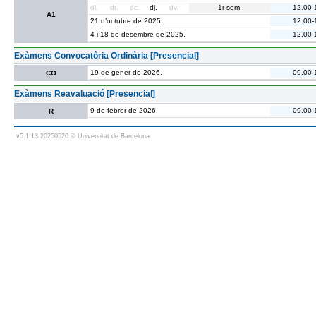
dl.
dt.
dc.
dj.
dv.
1r sem.
12.00-
A1
21 d’octubre de 2025.
12.00-
4 i 18 de desembre de 2025.
12.00-
Exàmens Convocatòria Ordinària [Presencial]
19 de gener de 2026.
09.00-
CO
Exàmens Reavaluació [Presencial]
9 de febrer de 2026.
09.00-
R
v5.1.13 20250520 © Universitat de Barcelona