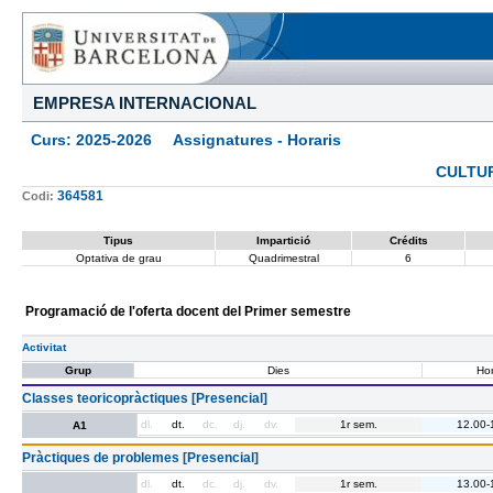
EMPRESA INTERNACIONAL
Curs: 2025-2026 Assignatures - Horaris
CULTUR
364581
Codi:
Tipus
Impartició
Crédits
Optativa de grau
Quadrimestral
6
Programació de l'oferta docent del Primer semestre
Activitat
Grup
Dies
Hor
Classes teoricopràctiques [Presencial]
dl.
dt.
dc.
dj.
dv.
1r sem.
12.00-
A1
Pràctiques de problemes [Presencial]
dl.
dt.
dc.
dj.
dv.
1r sem.
13.00-