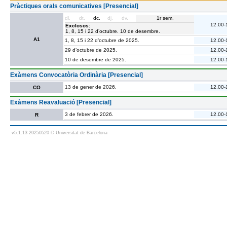
Pràctiques orals comunicatives [Presencial]
dl.
dt.
dc.
dj.
dv.
1r sem.
12.00-
Exclosos:
1, 8, 15 i 22 d’octubre. 10 de desembre.
A1
1, 8, 15 i 22 d’octubre de 2025.
12.00-
29 d’octubre de 2025.
12.00-
10 de desembre de 2025.
12.00-
Exàmens Convocatòria Ordinària [Presencial]
13 de gener de 2026.
12.00-
CO
Exàmens Reavaluació [Presencial]
3 de febrer de 2026.
12.00-
R
v5.1.13 20250520 © Universitat de Barcelona