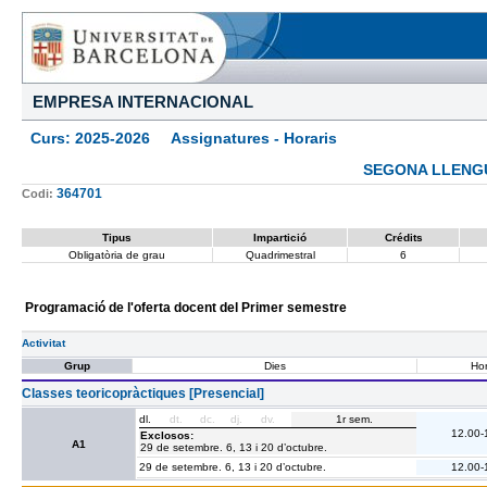
EMPRESA INTERNACIONAL
Curs: 2025-2026 Assignatures - Horaris
SEGONA LLENGUA
364701
Codi:
Tipus
Impartició
Crédits
Obligatòria de grau
Quadrimestral
6
Programació de l'oferta docent del Primer semestre
Activitat
Grup
Dies
Hor
Classes teoricopràctiques [Presencial]
dl.
dt.
dc.
dj.
dv.
1r sem.
12.00-
Exclosos:
A1
29 de setembre. 6, 13 i 20 d’octubre.
29 de setembre. 6, 13 i 20 d’octubre.
12.00-