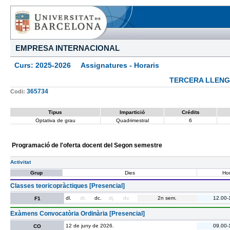
EMPRESA INTERNACIONAL
Curs: 2025-2026 Assignatures - Horaris
TERCERA LLENGU
365734
Codi:
Tipus
Impartició
Crédits
Optativa de grau
Quadrimestral
6
Programació de l'oferta docent del Segon semestre
Activitat
Grup
Dies
Hor
Classes teoricopràctiques [Presencial]
dl.
dt.
dc.
dj.
dv.
2n sem.
12.00-
F1
Exàmens Convocatòria Ordinària [Presencial]
12 de juny de 2026.
09.00-
CO