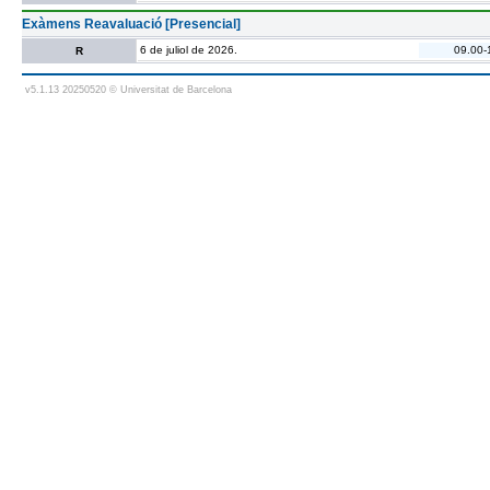
Exàmens Reavaluació [Presencial]
6 de juliol de 2026.
09.00-
R
v5.1.13 20250520 © Universitat de Barcelona