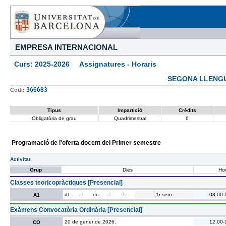
EMPRESA INTERNACIONAL
Curs: 2025-2026 Assignatures - Horaris
SEGONA LLENGUA
366683
Codi:
Tipus
Impartició
Crédits
Obligatòria de grau
Quadrimestral
6
Programació de l'oferta docent del Primer semestre
Activitat
Grup
Dies
Hor
Classes teoricopràctiques [Presencial]
dl.
dt.
dc.
dj.
dv.
1r sem.
08.00-
A1
Exàmens Convocatòria Ordinària [Presencial]
20 de gener de 2026.
12.00-
CO