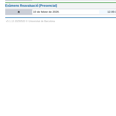
Exàmens Reavaluació [Presencial]
10 de febrer de 2026.
12.00-
R
v5.1.13 20250520 © Universitat de Barcelona