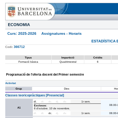
ECONOMIA
Curs: 2025-2026 Assignatures - Horaris
ESTADÍSTICA 
366712
Codi:
Tipus
Impartició
Crédits
Formació bàsica
Quadrimestral
6
Programació de l'oferta docent del Primer semestre
Activitat
Grup
Dies
Hor
Classes teoricopràctiques [Presencial]
dl.
dt.
dc.
dj.
dv.
1r sem.
08.00-
Exclosos:
A1
6 d’octubre. 10 de novembre.
dl.
dt.
dc.
dj.
dv.
1r sem.
08.00-