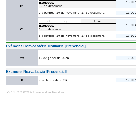
13.00-
Exclosos:
17 de desembre.
B1
6 d’octubre. 10 de novembre. 17 de desembre.
12.00-
dl.
dt.
dc.
dj.
dv.
1r sem.
19.30-
Exclosos:
17 de desembre.
C1
6 d’octubre. 10 de novembre. 17 de desembre.
18.30-
Exàmens Convocatòria Ordinària [Presencial]
12 de gener de 2026.
12.00-
CO
Exàmens Reavaluació [Presencial]
2 de febrer de 2026.
12.00-
R
v5.1.13 20250520 © Universitat de Barcelona