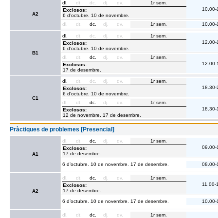
dl.
dt.
dc.
dj.
dv.
1r sem.
10.00-
Exclosos:
A2
6 d’octubre. 10 de novembre.
dl.
dt.
dc.
dj.
dv.
1r sem.
10.00-
dl.
dt.
dc.
dj.
dv.
1r sem.
12.00-
Exclosos:
6 d’octubre. 10 de novembre.
B1
dl.
dt.
dc.
dj.
dv.
1r sem.
12.00-
Exclosos:
17 de desembre.
dl.
dt.
dc.
dj.
dv.
1r sem.
18.30-
Exclosos:
6 d’octubre. 10 de novembre.
C1
dl.
dt.
dc.
dj.
dv.
1r sem.
18.30-
Exclosos:
12 de novembre. 17 de desembre.
Pràctiques de problemes [Presencial]
dl.
dt.
dc.
dj.
dv.
1r sem.
09.00-
Exclosos:
17 de desembre.
A1
6 d’octubre. 10 de novembre. 17 de desembre.
08.00-
dl.
dt.
dc.
dj.
dv.
1r sem.
11.00-
Exclosos:
17 de desembre.
A2
6 d’octubre. 10 de novembre. 17 de desembre.
10.00-
dl.
dt.
dc.
dj.
dv.
1r sem.