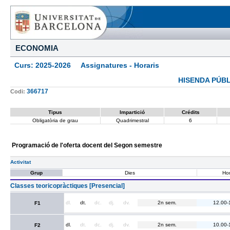
ECONOMIA
Curs: 2025-2026 Assignatures - Horaris
HISENDA PÚBL
366717
Codi:
Tipus
Impartició
Crédits
Obligatòria de grau
Quadrimestral
6
Programació de l'oferta docent del Segon semestre
Activitat
Grup
Dies
Hor
Classes teoricopràctiques [Presencial]
dl.
dt.
dc.
dj.
dv.
2n sem.
12.00-
F1
dl.
dt.
dc.
dj.
dv.
2n sem.
10.00-
F2