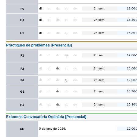
dl.
dt.
dc.
dj.
dv.
2n sem.
12.00-
F6
dl.
dt.
dc.
dj.
dv.
2n sem.
14.30-
G1
dl.
dt.
dc.
dj.
dv.
2n sem.
16.30-
H1
Pràctiques de problemes [Presencial]
dl.
dt.
dc.
dj.
dv.
2n sem.
12.00-
F1
dl.
dt.
dc.
dj.
dv.
2n sem.
10.00-
F2
dl.
dt.
dc.
dj.
dv.
2n sem.
12.00-
F6
dl.
dt.
dc.
dj.
dv.
2n sem.
14.30-
G1
dl.
dt.
dc.
dj.
dv.
2n sem.
16.30-
H1
Exàmens Convocatòria Ordinària [Presencial]
5 de juny de 2026.
12.00-
CO