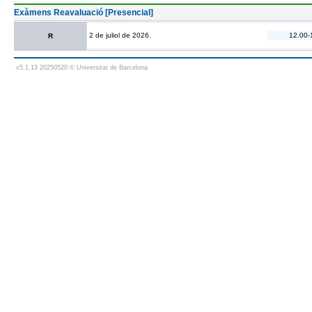
Exàmens Reavaluació [Presencial]
2 de juliol de 2026.
12.00-
R
v5.1.13 20250520 © Universitat de Barcelona