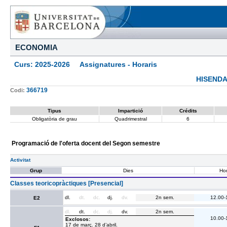
ECONOMIA
Curs: 2025-2026 Assignatures - Horaris
HISENDA
366719
Codi:
Tipus
Impartició
Crédits
Obligatòria de grau
Quadrimestral
6
Programació de l'oferta docent del Segon semestre
Activitat
Grup
Dies
Hor
Classes teoricopràctiques [Presencial]
dl.
dt.
dc.
dj.
dv.
2n sem.
12.00-
E2
dl.
dt.
dc.
dj.
dv.
2n sem.
10.00-
Exclosos:
17 de març. 28 d’abril.