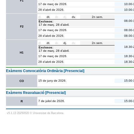
F1
17 de març de 2026.
10.00-
28 d’abril de 2026.
10.00-
dl.
dt.
dc.
dj.
dv.
2n sem.
08.00-
Exclosos:
17 de març. 28 d’abril.
F2
17 de març de 2026.
08.00-
28 d’abril de 2026.
08.00-
dl.
dt.
dc.
dj.
dv.
2n sem.
18.30-
Exclosos:
17 de març. 28 d’abril.
H1
17 de març de 2026.
18.30-
28 d’abril de 2026.
18.30-
Exàmens Convocatòria Ordinària [Presencial]
15 de juny de 2026.
15.00-
CO
Exàmens Reavaluació [Presencial]
7 de juliol de 2026.
15.00-
R
v5.1.13 20250520 © Universitat de Barcelona