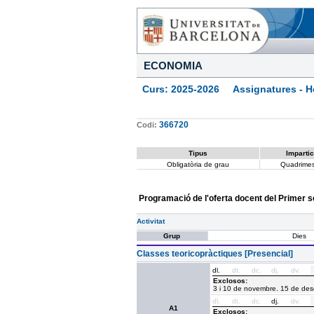
ECONOMIA
Curs: 2025-2026 Assignatures - Ho
366720
Codi:
Tipus
Impartic
Obligatòria de grau
Quadrimes
Programació de l'oferta docent del Primer 
Activitat
Grup
Dies
Classes teoricopràctiques [Presencial]
dl.
dt.
dc.
dj.
dv.
Exclosos:
3 i 10 de novembre. 15 de de
dl.
dt.
dc.
dj.
dv.
A1
Exclosos: