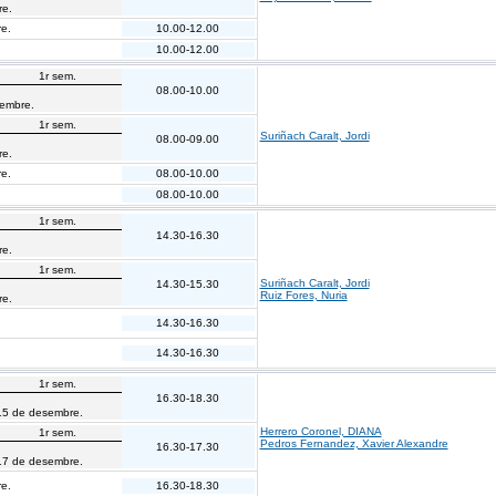
re.
e.
10.00-12.00
10.00-12.00
1r sem.
08.00-10.00
sembre.
1r sem.
Suriñach Caralt, Jordi
08.00-09.00
re.
e.
08.00-10.00
08.00-10.00
1r sem.
14.30-16.30
re.
1r sem.
Suriñach Caralt, Jordi
14.30-15.30
Ruiz Fores, Nuria
re.
14.30-16.30
14.30-16.30
1r sem.
16.30-18.30
15 de desembre.
Herrero Coronel, DIANA
1r sem.
Pedros Fernandez, Xavier Alexandre
16.30-17.30
17 de desembre.
e.
16.30-18.30