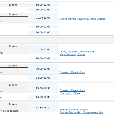
1r sem.
10.00-12.00
10.00-12.00
1r sem.
10.00-11.00
Lopez-Mayan Navarrete, Maria Cristina
re.
10.00-12.00
10.00-12.00
1r sem.
11.00-12.00
Garcia Sanchis, Jose Ramon
re.
Vaya Valcarce, Esther
10.00-12.00
1r sem.
09.00-10.00
re.
Suriñach Caralt, Jordi
08.00-10.00
1r sem.
15.30-16.30
Suriñach Caralt, Jordi
re.
Ruiz Fores, Nuria
e.
14.30-16.30
1r sem.
17.30-18.30
Herrero Coronel, DIANA
17 de desembre.
Pedros Fernandez, Xavier Alexandre