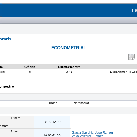
Fa
raris
ECONOMETRIA I
ió
Crédits
Curs/Semestre
tral
6
3 / 1
Departament d'Econ
semestre
Horari
Professorat
1r sem.
10.00-12.00
sembre.
1r sem.
Garcia Sanchis, Jose Ramon
10.00-11.00
Vaya Valcarce, Esther