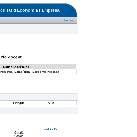
cultat d'Economia i Empresa
Tancar
Unitat Acadèmica
ometria, Estadística i Economia Aplicada
Llengua
Aula
Aula 1026
Català
Català