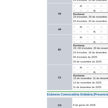
23 d’octubre. 20 de novembre.
dl.
dt.
dc.
dj.
dv.
dl.
dt.
dc.
dj.
dv.
A2
Exclosos:
23 d’octubre. 20 de novembre
23 d’octubre. 20 de novembre.
dl.
dt.
dc.
dj.
dv.
A6
dl.
dt.
dc.
dj.
dv.
dl.
dt.
dc.
dj.
dv.
dl.
dt.
dc.
dj.
dv.
Exclosos:
23 i 30 d’octubre. 20 de nove
B1
23 d’octubre. 18 de desembre.
30 d’octubre de 2025.
20 de novembre de 2025.
dl.
dt.
dc.
dj.
dv.
dl.
dt.
dc.
dj.
dv.
Exclosos:
C1
13 de novembre. 11 de desem
13 de novembre de 2025.
11 de desembre de 2025.
Exàmens Convocatòria Ordinària [Presencia
8 de gener de 2026.
CO