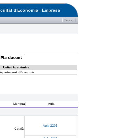
cultat d'Economia i Empresa
Tancar
Unitat Acadèmica
epartament d'Economia
Llengua
Aula
Aula 2201
Català