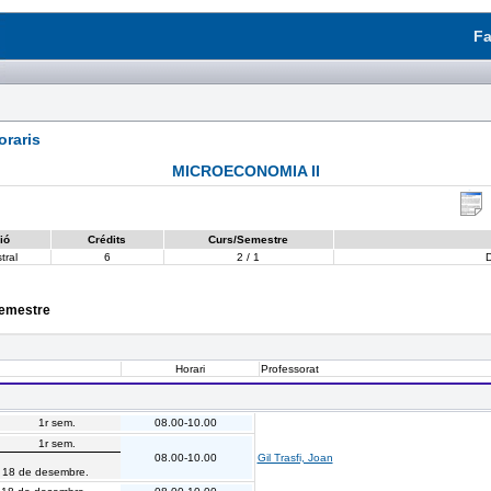
Fa
raris
MICROECONOMIA II
ió
Crédits
Curs/Semestre
tral
6
2 / 1
D
semestre
Horari
Professorat
1r sem.
08.00-10.00
1r sem.
08.00-10.00
Gil Trasfi, Joan
. 18 de desembre.