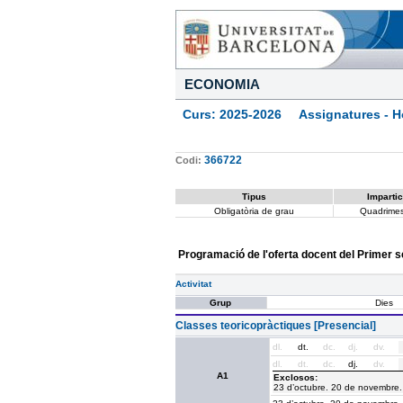
ECONOMIA
Curs: 2025-2026 Assignatures - Ho
366722
Codi:
Tipus
Impartic
Obligatòria de grau
Quadrimes
Programació de l'oferta docent del Primer 
Activitat
Grup
Dies
Classes teoricopràctiques [Presencial]
dl.
dt.
dc.
dj.
dv.
dl.
dt.
dc.
dj.
dv.
A1
Exclosos:
23 d’octubre. 20 de novembre