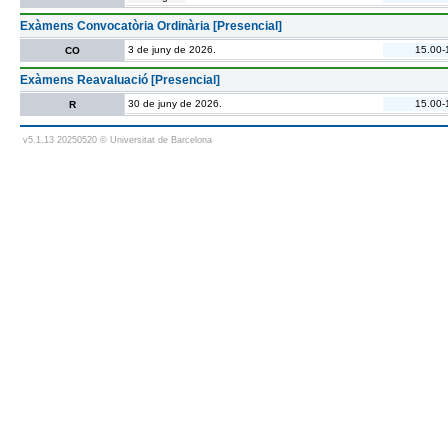
Exàmens Convocatòria Ordinària [Presencial]
3 de juny de 2026.
15.00-
CO
Exàmens Reavaluació [Presencial]
30 de juny de 2026.
15.00-
R
v5.1.13 20250520 © Universitat de Barcelona