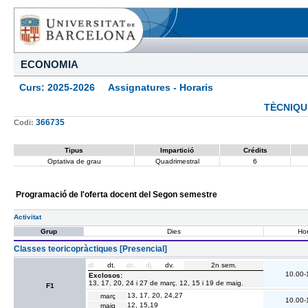
ECONOMIA
Curs: 2025-2026 Assignatures - Horaris
TÈCNIQU
366735
Codi:
Tipus
Impartició
Crédits
Optativa de grau
Quadrimestral
6
Programació de l'oferta docent del Segon semestre
Activitat
Grup
Dies
Hor
Classes teoricopràctiques [Presencial]
dl.
dt.
dc.
dj.
dv.
2n sem.
10.00-
Exclosos:
13, 17, 20, 24 i 27 de març. 12, 15 i 19 de maig.
F1
13, 17, 20, 24,27
març
10.00-
12, 15,19
maig