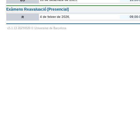
EO
Exàmens Reavaluació [Presencial]
4 de febrer de 2026.
09.00-
R
v5.1.13 20250520 © Universitat de Barcelona