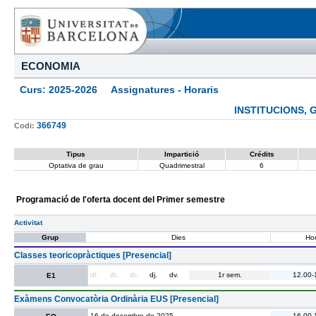
ECONOMIA
Curs: 2025-2026 Assignatures - Horaris
INSTITUCIONS, 
366749
Codi:
Tipus
Impartició
Crédits
Optativa de grau
Quadrimestral
6
Programació de l'oferta docent del Primer semestre
Activitat
Grup
Dies
Hor
Classes teoricopràctiques [Presencial]
dl.
dt.
dc.
dj.
dv.
1r sem.
12.00-
E1
Exàmens Convocatòria Ordinària EUS [Presencial]
16 de desembre de 2025.
16.00-