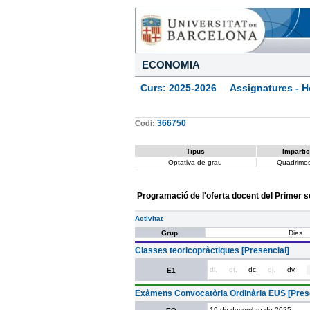
ECONOMIA
Curs: 2025-2026 Assignatures - Ho
366750
Codi:
Tipus
Impartic
Optativa de grau
Quadrimes
Programació de l'oferta docent del Primer 
Activitat
Grup
Dies
Classes teoricopràctiques [Presencial]
dl.
dt.
dc.
dj.
dv.
E1
Exàmens Convocatòria Ordinària EUS [Prese
19 de desembre de 2025.