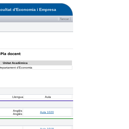
cultat d'Economia i Empresa
Tancar
Unitat Acadèmica
epartament d'Economia
Llengua
Aula
Anglès
Aula 1020
Anglès
Aula 1018