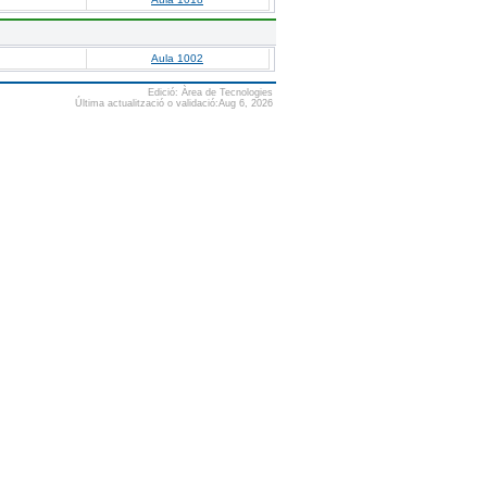
Aula 1002
Edició: Àrea de Tecnologies
Última actualització o validació:Aug 6, 2026