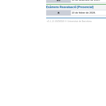
EO
Exàmens Reavaluació [Presencial]
10 de febrer de 2026.
R
v5.1.13 20250520 © Universitat de Barcelona