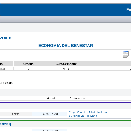
Fa
raris
ECONOMIA DEL BENESTAR
ió
Crédits
Curs/Semestre
tral
6
4 / 1
D
semestre
Horari
Professorat
Coly , Caroline Marie Helene
1r sem.
14.30-16.30
Surovtseva , Tetyana
ncial]
16.00-18.30