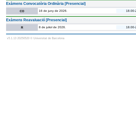
Exàmens Convocatòria Ordinària [Presencial]
16 de juny de 2026.
18.00-
CO
Exàmens Reavaluació [Presencial]
8 de juliol de 2026.
18.00-
R
v5.1.13 20250520 © Universitat de Barcelona