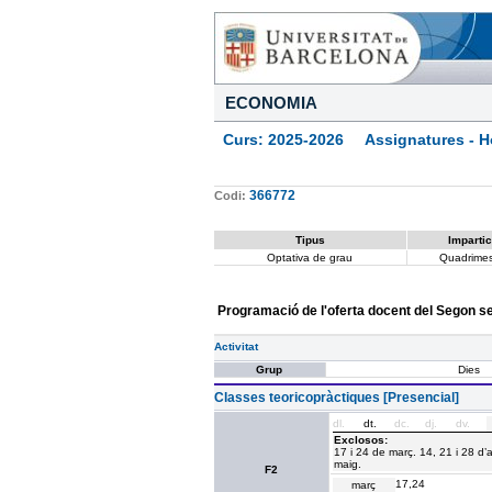
ECONOMIA
Curs: 2025-2026 Assignatures - Ho
366772
Codi:
Tipus
Impartic
Optativa de grau
Quadrimes
Programació de l'oferta docent del Segon 
Activitat
Grup
Dies
Classes teoricopràctiques [Presencial]
dl.
dt.
dc.
dj.
dv.
Exclosos:
17 i 24 de març. 14, 21 i 28 d’a
maig.
F2
17,24
març