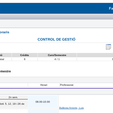
Fa
raris
CONTROL DE GESTIÓ
ió
Crédits
Curs/Semestre
tral
6
4 / 1
semestre
Horari
Professorat
2n sem.
08.00-10.00
bril. 5, 12, 19 i 26 de
Ballesta Aniorte, Luis