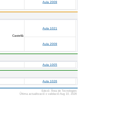
Aula 2009
Aula 1021
Castellà
Aula 2009
Aula 1005
Aula 1026
Edició: Àrea de Tecnologies
Última actualització o validació:Aug 10, 2026