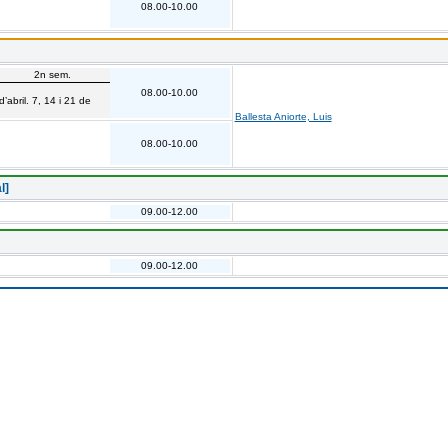
08.00-10.00
2n sem.
08.00-10.00
’abril. 7, 14 i 21 de
Ballesta Aniorte, Luis
08.00-10.00
l]
09.00-12.00
09.00-12.00