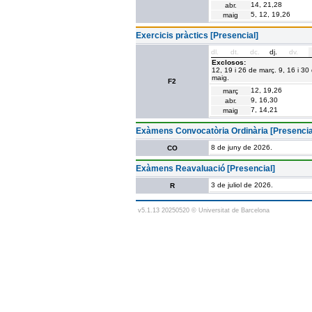
14, 21,28
abr.
5, 12, 19,26
maig
Exercicis pràctics [Presencial]
dl.
dt.
dc.
dj.
dv.
Exclosos:
12, 19 i 26 de març. 9, 16 i 30 d
maig.
F2
12, 19,26
març
9, 16,30
abr.
7, 14,21
maig
Exàmens Convocatòria Ordinària [Presencia
8 de juny de 2026.
CO
Exàmens Reavaluació [Presencial]
3 de juliol de 2026.
R
v5.1.13 20250520 © Universitat de Barcelona