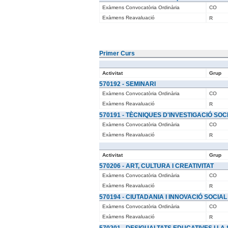
Exàmens Convocatòria Ordinària
CO
Exàmens Reavaluació
R
Primer Curs
Activitat
Grup
570192 - SEMINARI
Exàmens Convocatòria Ordinària
CO
Exàmens Reavaluació
R
570191 - TÈCNIQUES D'INVESTIGACIÓ SOCIA
Exàmens Convocatòria Ordinària
CO
Exàmens Reavaluació
R
Activitat
Grup
570206 - ART, CULTURA I CREATIVITAT
Exàmens Convocatòria Ordinària
CO
Exàmens Reavaluació
R
570194 - CIUTADANIA I INNOVACIÓ SOCIAL
Exàmens Convocatòria Ordinària
CO
Exàmens Reavaluació
R