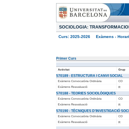
SOCIOLOGIA: TRANSFORMACION
Curs: 2025-2026 Exàmens - Horar
Primer Curs
Activitat
Grup
570189 - ESTRUCTURA I CANVI SOCIAL
Exàmens Convocatòria Ordinària
CO
Exàmens Reavaluació
R
570188 - TEORIES SOCIOLÒGIQUES
Exàmens Convocatòria Ordinària
CO
Exàmens Reavaluació
R
570190 - TÈCNIQUES D'INVESTIGACIÓ SOCI
Exàmens Convocatòria Ordinària
CO
Exàmens Reavaluació
R