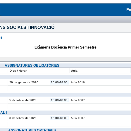
Fa
S SOCIALS I INNOVACIÓ
is
Exàmens Docència Primer Semestre
ASSIGNATURES OBLIGATÒRIES
Dies / Horari
Aula
29 de gener de 2026.
15.00-18.00
Aula 1019
5 de febrer de 2026.
15.00-18.00
Aula 1007
AL I
3 de febrer de 2026.
15.00-18.00
Aula 1007
ASSIGNATURES OPTATIVES