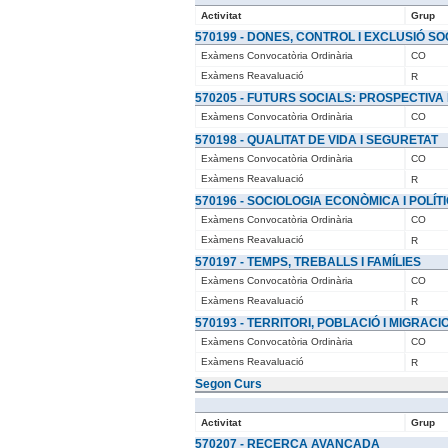
Activitat
Grup
570199 - DONES, CONTROL I EXCLUSIÓ SO
Exàmens Convocatòria Ordinària
CO
Exàmens Reavaluació
R
570205 - FUTURS SOCIALS: PROSPECTIVA 
Exàmens Convocatòria Ordinària
CO
570198 - QUALITAT DE VIDA I SEGURETAT
Exàmens Convocatòria Ordinària
CO
Exàmens Reavaluació
R
570196 - SOCIOLOGIA ECONÒMICA I POLÍ
Exàmens Convocatòria Ordinària
CO
Exàmens Reavaluació
R
570197 - TEMPS, TREBALLS I FAMÍLIES
Exàmens Convocatòria Ordinària
CO
Exàmens Reavaluació
R
570193 - TERRITORI, POBLACIÓ I MIGRACI
Exàmens Convocatòria Ordinària
CO
Exàmens Reavaluació
R
Segon Curs
Activitat
Grup
570207 - RECERCA AVANÇADA