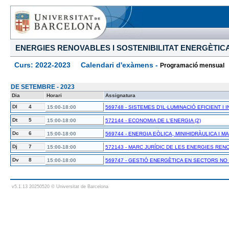
ENERGIES RENOVABLES I SOSTENIBILITAT ENERGÈTIC
Curs: 2022-2023 Calendari d'exàmens -
Programació mensual
DE SETEMBRE - 2023
Dia
Horari
Assignatura
Dl
4
15:00-18:00
569748 - SISTEMES D'IL·LUMINACIÓ EFICIENT I I
Dt
5
15:00-18:00
572144 - ECONOMIA DE L'ENERGIA (2)
Dc
6
15:00-18:00
569744 - ENERGIA EÒLICA, MINIHIDRÀULICA I MA
Dj
7
15:00-18:00
572143 - MARC JURÍDIC DE LES ENERGIES RENO
Dv
8
15:00-18:00
569747 - GESTIÓ ENERGÈTICA EN SECTORS NO I
v5.1.13 20250520 © Universitat de Barcelona