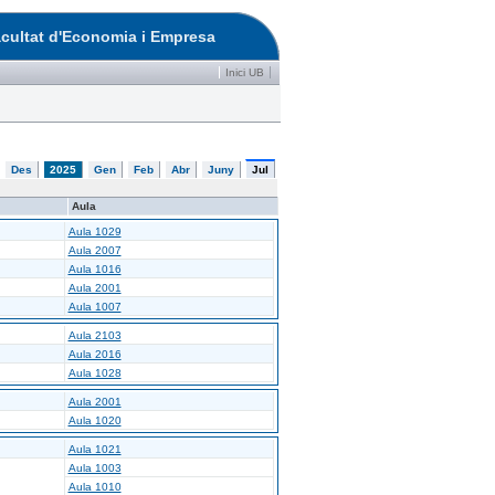
cultat d'Economia i Empresa
Inici UB
Des
2025
Gen
Feb
Abr
Juny
Jul
Aula
Aula 1029
Aula 2007
Aula 1016
Aula 2001
Aula 1007
Aula 2103
Aula 2016
Aula 1028
Aula 2001
Aula 1020
Aula 1021
Aula 1003
Aula 1010