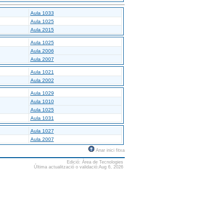
Aula 1033
Aula 1025
Aula 2015
Aula 1025
Aula 2006
Aula 2007
Aula 1021
Aula 2002
Aula 1029
Aula 1010
Aula 1025
Aula 1031
Aula 1027
Aula 2007
Anar inici fitxa
Edició: Àrea de Tecnologies
Última actualització o validació:Aug 6, 2026