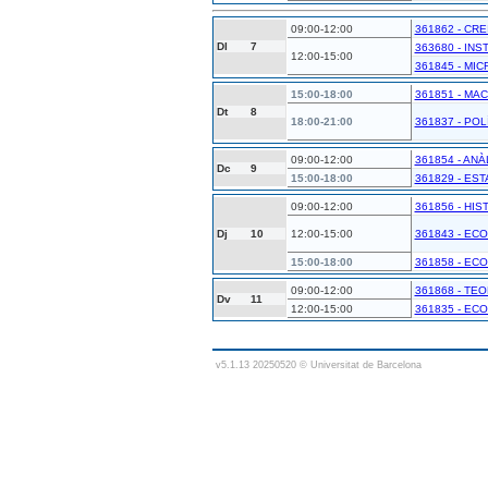
09:00-12:00
361862 - CR
Dl
7
363680 - IN
12:00-15:00
361845 - MIC
15:00-18:00
361851 - MA
Dt
8
18:00-21:00
361837 - POL
09:00-12:00
361854 - ANÀ
Dc
9
15:00-18:00
361829 - EST
09:00-12:00
361856 - HI
Dj
10
12:00-15:00
361843 - ECO
15:00-18:00
361858 - EC
09:00-12:00
361868 - TE
Dv
11
12:00-15:00
361835 - EC
v5.1.13 20250520 © Universitat de Barcelona