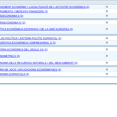
EIXEMENT ECONÒMIC I LOCALITZACIÓ DE L'ACTIVITAT ECONÒMICA (2)
R
STRUMENTS I MERCATS FINANCERS (2)
R
ROECONOMIA II (2)
R
CROECONOMIA IV (2)
R
ÍTICA ECONÒMICA D'ESPANYA I DE LA UNIÓ EUROPEA (2)
R
LISI POLÍTICA I SISTEMA POLÍTIC ESPANYOL (2)
R
ADÍSTICA ECONÒMICA I EMPRESARIAL II (2)
R
STÒRIA ECONÒMICA DEL SEGLE XX (2)
R
NOMETRIA II (2)
R
ONOMIA DELS RECURSOS NATURALS I DEL MEDI AMBIENT (2)
R
ORIA DE JOCS I APLICACIONS ECONÒMIQUES (2)
R
ONOMIA ESPANYOLA (2)
R