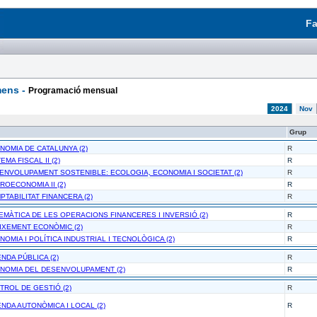
Fa
ens -
Programació mensual
2024
Nov
Grup
NOMIA DE CATALUNYA (2)
R
EMA FISCAL II (2)
R
SENVOLUPAMENT SOSTENIBLE: ECOLOGIA, ECONOMIA I SOCIETAT (2)
R
ROECONOMIA II (2)
R
PTABILITAT FINANCERA (2)
R
TEMÀTICA DE LES OPERACIONS FINANCERES I INVERSIÓ (2)
R
EIXEMENT ECONÒMIC (2)
R
NOMIA I POLÍTICA INDUSTRIAL I TECNOLÒGICA (2)
R
ENDA PÚBLICA (2)
R
ONOMIA DEL DESENVOLUPAMENT (2)
R
TROL DE GESTIÓ (2)
R
ENDA AUTONÒMICA I LOCAL (2)
R