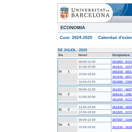
ECONOMIA
Curs: 2024-2025 Calendari d'exàm
DE JULIOL - 2025
Dia
Horari
Assignatura
09:00-12:00
361863 - ECO
12:00-15:00
361841 - SIST
Dt
1
366208 - DE
15:00-18:00
361849 - MAC
18:00-21:00
361866 - COM
09:00-12:00
361867 - MA
Dc
2
366243 - CR
12:00-15:00
361859 - ECO
12:00-15:00
361838 - HIS
Dj
3
15:00-18:00
361865 - EC
09:00-12:00
367097 - CON
Dv
4
15:00-18:00
361839 - HIS