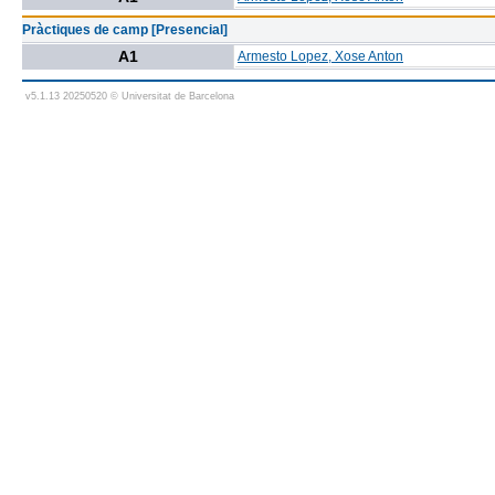
Pràctiques de camp [Presencial]
A1
Armesto Lopez, Xose Anton
v5.1.13 20250520 © Universitat de Barcelona