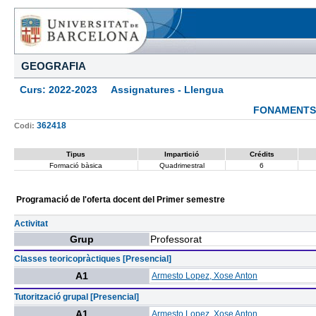
GEOGRAFIA
Curs: 2022-2023 Assignatures - Llengua
FONAMENTS
362418
Codi:
Tipus
Impartició
Crédits
Formació bàsica
Quadrimestral
6
Programació de l'oferta docent del Primer semestre
Activitat
Grup
Professorat
Classes teoricopràctiques [Presencial]
A1
Armesto Lopez, Xose Anton
Tutorització grupal [Presencial]
A1
Armesto Lopez, Xose Anton