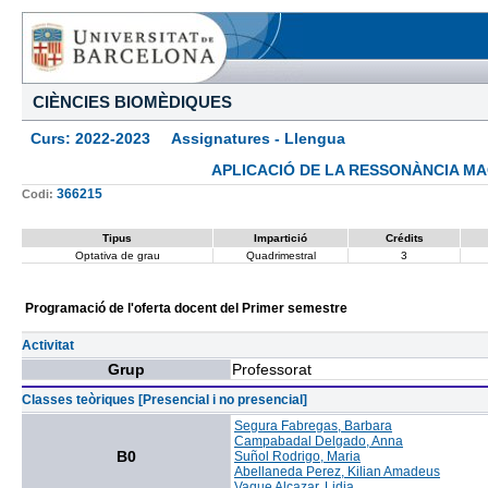
CIÈNCIES BIOMÈDIQUES
Curs: 2022-2023 Assignatures - Llengua
APLICACIÓ DE LA RESSONÀNCIA MA
366215
Codi:
Tipus
Impartició
Crédits
Optativa de grau
Quadrimestral
3
Programació de l'oferta docent del Primer semestre
Activitat
Grup
Professorat
Classes teòriques [Presencial i no presencial]
Segura Fabregas, Barbara
Campabadal Delgado, Anna
B0
Suñol Rodrigo, Maria
Abellaneda Perez, Kilian Amadeus
Vaque Alcazar, Lidia