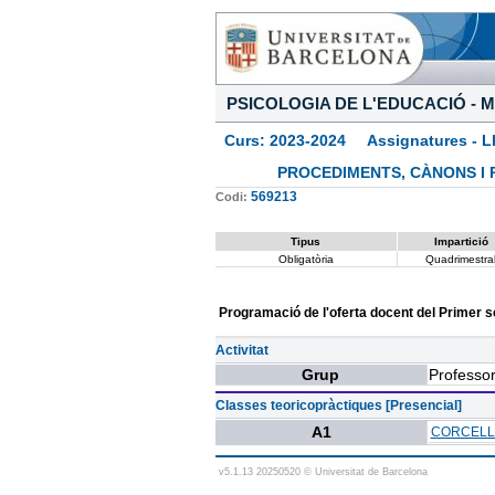
PSICOLOGIA DE L'EDUCACIÓ - M
Curs: 2023-2024 Assignatures - L
PROCEDIMENTS, CÀNONS I 
569213
Codi:
Tipus
Impartició
Obligatòria
Quadrimestra
Programació de l'oferta docent del Primer 
Activitat
Grup
Professor
Classes teoricopràctiques [Presencial]
A1
CORCELL
v5.1.13 20250520 © Universitat de Barcelona