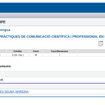
IPE
lengua
PRÀCTIQUES DE COMUNICACIÓ CIENTÍFICA I PROFESSIONAL EN 
Crédits
Cicle
Curs/Semestre
l
6 (0t.+0p.)
M
/
semestre
at
ES SEUBA, MARIONA