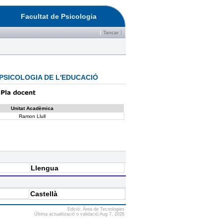
Facultat de Psicologia
Tancar
PSICOLOGIA DE L'EDUCACIÓ
Unitat Acadèmica
Ramon Llull
Llengua
Castellà
Edició: Àrea de Tecnologies
Última actualització o validació:Aug 7, 2026