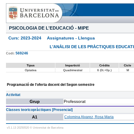
PSICOLOGIA DE L'EDUCACIÓ - MIPE
Curs: 2023-2024 Assignatures - Llengua
L'ANÀLISI DE LES PRÀCTIQUES EDUCAT
569246
Codi:
Tipus
Impartició
Crédits
Cicle
Optativa
Quadrimestral
6 (0t.+0p.)
M
Programació de l'oferta docent del Segon semestre
Activitat
Grup
Professorat
Classes teoricopràctiques [Presencial]
A1
Colomina Alvarez, Rosa Maria
v5.1.13 20250520 © Universitat de Barcelona