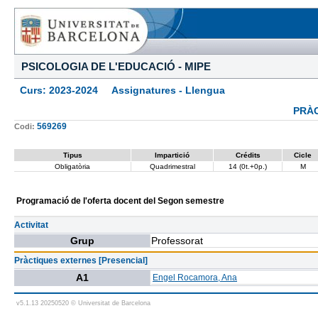
PSICOLOGIA DE L'EDUCACIÓ - MIPE
Curs: 2023-2024 Assignatures - Llengua
PRÀ
569269
Codi:
Tipus
Impartició
Crédits
Cicle
Obligatòria
Quadrimestral
14 (0t.+0p.)
M
Programació de l'oferta docent del Segon semestre
Activitat
Grup
Professorat
Pràctiques externes [Presencial]
A1
Engel Rocamora, Ana
v5.1.13 20250520 © Universitat de Barcelona