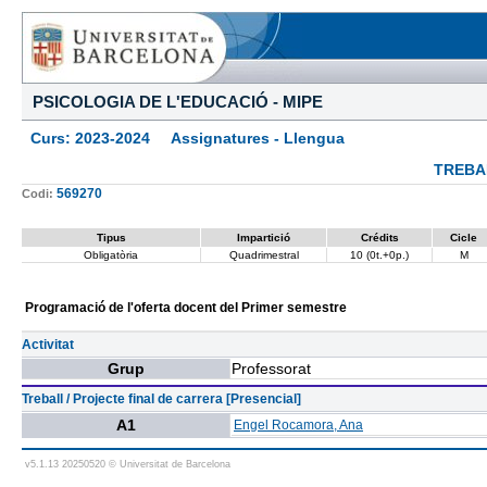
PSICOLOGIA DE L'EDUCACIÓ - MIPE
Curs: 2023-2024 Assignatures - Llengua
TREBA
569270
Codi:
Tipus
Impartició
Crédits
Cicle
Obligatòria
Quadrimestral
10 (0t.+0p.)
M
Programació de l'oferta docent del Primer semestre
Activitat
Grup
Professorat
Treball / Projecte final de carrera [Presencial]
A1
Engel Rocamora, Ana
v5.1.13 20250520 © Universitat de Barcelona