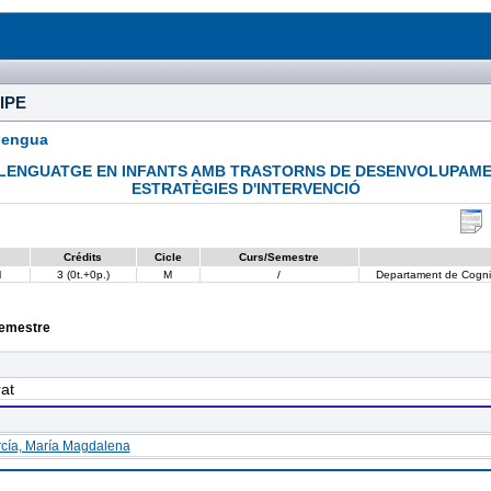
IPE
lengua
LLENGUATGE EN INFANTS AMB TRASTORNS DE DESENVOLUPAME
ESTRATÈGIES D'INTERVENCIÓ
Crédits
Cicle
Curs/Semestre
l
3 (0t.+0p.)
M
/
Departament de Cognici
semestre
at
rcía, María Magdalena