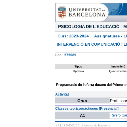
PSICOLOGIA DE L'EDUCACIÓ - M
Curs: 2023-2024 Assignatures - L
INTERVENCIÓ EN COMUNICACIÓ I 
575089
Codi:
Tipus
Impartició
Optativa
Quadrimestra
Programació de l'oferta docent del Primer 
Activitat
Grup
Professor
Classes teoricopràctiques [Presencial]
A1
Rivero Ga
v5.1.13 20250520 © Universitat de Barcelona