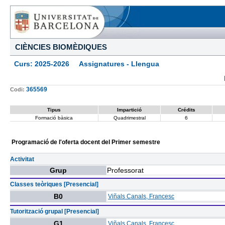
CIÈNCIES BIOMÈDIQUES
Curs: 2025-2026 Assignatures - Llengua
365569
Codi:
Tipus
Impartició
Crédits
Formació bàsica
Quadrimestral
6
Programació de l'oferta docent del Primer semestre
Activitat
Grup
Professorat
Classes teòriques [Presencial]
B0
Viñals Canals, Francesc
Tutorització grupal [Presencial]
G1
Viñals Canals, Francesc