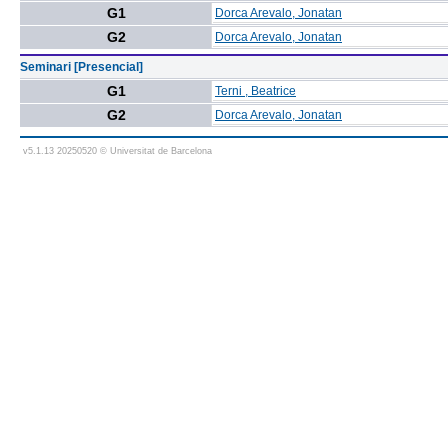
G1
Dorca Arevalo, Jonatan
G2
Dorca Arevalo, Jonatan
Seminari [Presencial]
G1
Terni , Beatrice
G2
Dorca Arevalo, Jonatan
v5.1.13 20250520 © Universitat de Barcelona