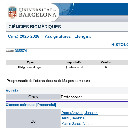
CIÈNCIES BIOMÈDIQUES
Curs: 2025-2026 Assignatures - Llengua
HISTOL
365574
Codi:
Tipus
Impartició
Crédits
Obligatòria de grau
Quadrimestral
6
Programació de l'oferta docent del Segon semestre
Activitat
Grup
Professorat
Classes teòriques [Presencial]
Dorca Arevalo, Jonatan
Terni , Beatrice
B0
Martín Satué, Mireia