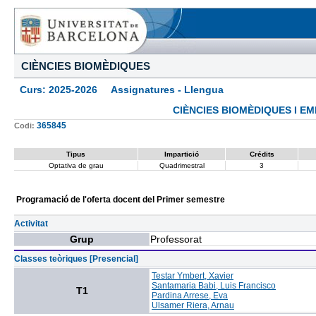
CIÈNCIES BIOMÈDIQUES
Curs: 2025-2026 Assignatures - Llengua
CIÈNCIES BIOMÈDIQUES I E
365845
Codi:
Tipus
Impartició
Crédits
Optativa de grau
Quadrimestral
3
Programació de l'oferta docent del Primer semestre
Activitat
Grup
Professorat
Classes teòriques [Presencial]
Testar Ymbert, Xavier
Santamaria Babi, Luis Francisco
T1
Pardina Arrese, Eva
Ulsamer Riera, Arnau