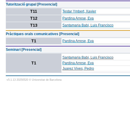
Tutorització grupal [Presencial]
T11
Testar Ymbert, Xavier
T12
Pardina Arrese, Eva
T13
Santamaria Babi, Luis Francisco
Pràctiques orals comunicatives [Presencial]
T1
Pardina Arrese, Eva
Seminari [Presencial]
Santamaria Babi, Luis Francisco
T1
Pardina Arrese, Eva
Juarez Vives, Pedro
v5.1.13 20250520 © Universitat de Barcelona