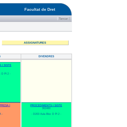
Facultat de Dret
Tancar
ASSIGNATURES
S
DIVENDRES
 I SISTE
 D Pl 2 -
PRESA I
PROCEDIMENTS I SISTE
362460
A -
- D203 Aula Bloc D Pl 2 -