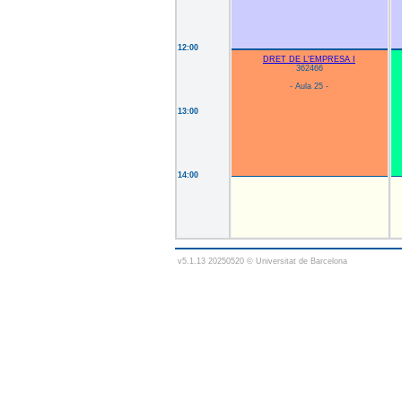
12:00
DRET DE L'EMPRESA I
362466
- Aula 25 -
13:00
14:00
v5.1.13 20250520 © Universitat de Barcelona