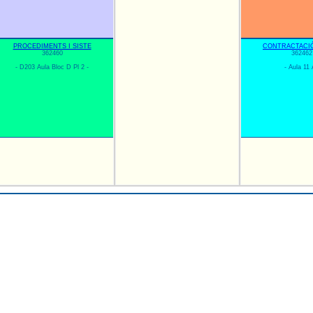
PROCEDIMENTS I SISTE
CONTRACTACIÓ
362460
362462
- D203 Aula Bloc D Pl 2 -
- Aula 11 