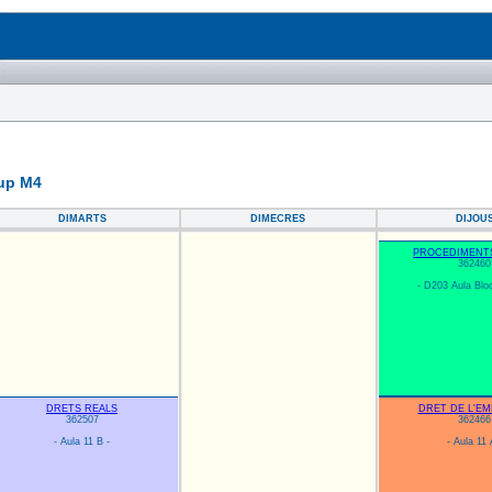
rup M4
DIMARTS
DIMECRES
DIJOU
PROCEDIMENTS
362460
- D203 Aula Bloc
DRETS REALS
DRET DE L'EM
362507
362466
- Aula 11 B -
- Aula 11 