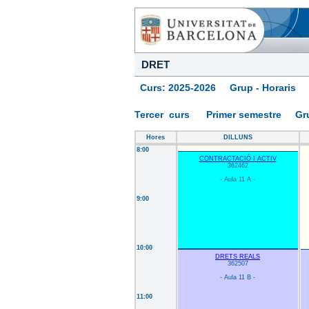
DRET
Curs: 2025-2026 Grup - Horaris
Tercer curs Primer semestre G
Hores
DILLUNS
8:00
CONTRACTACIÓ I ACTIV
362462
- Aula 11 A -
9:00
10:00
DRETS REALS
362507
- Aula 11 B -
11:00