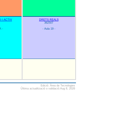
 I ACTIV
DRETS REALS
362507
A -
- Aula 19 -
Edició: Àrea de Tecnologies
Última actualització o validació:Aug 8, 2026