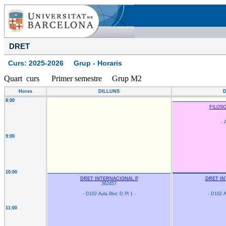
DRET
Curs: 2025-2026 Grup - Horaris
Quart curs Primer semestre Grup M2
Hores
DILLUNS
8:00
FILOSO
- 
9:00
10:00
DRET INTERNACIONAL P
DRET IN
362457
- D102 Aula Bloc D Pl 1 -
- D102 A
11:00