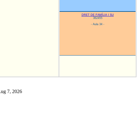
DRET DE FAMÍLIA I SU
362455
- Aula 34 -
:Aug 7, 2026