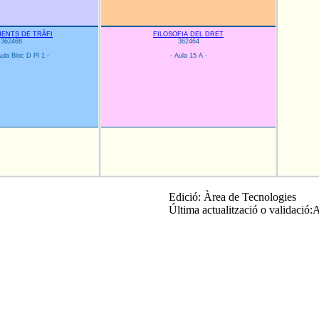
ENTS DE TRÀFI
FILOSOFIA DEL DRET
362468
362464
ula Bloc D Pl 1 -
- Aula 15 A -
Edició: Àrea de Tecnologies
Última actualització o validació