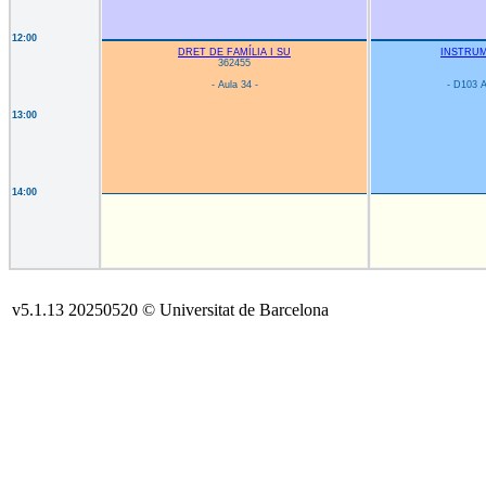
12:00
DRET DE FAMÍLIA I SU
INSTRUM
362455
- Aula 34 -
- D103 A
13:00
14:00
v5.1.13 20250520 © Universitat de Barcelona