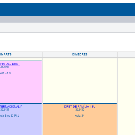
DIMARTS
DIMECRES
FIA DEL DRET
362464
Aula 15 A -
TERNACIONAL P
DRET DE FAMÍLIA I SU
362457
362455
ula Bloc D Pl 1 -
- Aula 34 -