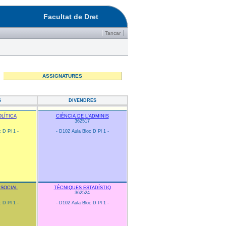
Facultat de Dret
Tancar
ASSIGNATURES
S
DIVENDRES
LÍTICA
CIÈNCIA DE L'ADMINIS
362517
 D Pl 1 -
- D102 Aula Bloc D Pl 1 -
SOCIAL
TÈCNIQUES ESTADÍSTIQ
362524
 D Pl 1 -
- D102 Aula Bloc D Pl 1 -