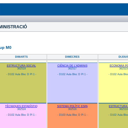
DMINISTRACIÓ
rup M0
DIMARTS
DIMECRES
DIJOU
ESTRUCTURA SOCIAL
CIÈNCIA DE L'ADMINIS
ECONOMIA PO
362519
362517
362523
- D102 Aula Bloc D Pl 1 -
- D102 Aula Bloc D Pl 1 -
- D102 Aula Bloc
TÈCNIQUES ESTADÍSTIQ
SISTEMA POLÍTIC ESPA
ESTRUCTURA 
362524
362516
362519
- D102 Aula Bloc D Pl 1 -
- D103 Aula Bloc D Pl 1 -
- D102 Aula Bloc