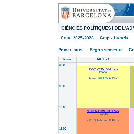
CIÈNCIES POLÍTIQUES I DE L'A
Curs: 2025-2026 Grup - Horaris
Primer curs Segon semestre G
Hores
DILLUNS
8:00
ECONOMIA POLÍTICA
362523
- D102 Aula Bloc D Pl 1 -
9:00
10:00
SISTEMA POLÍTIC ESPA
362516
- D103 Aula Bloc D Pl 1 -
11:00