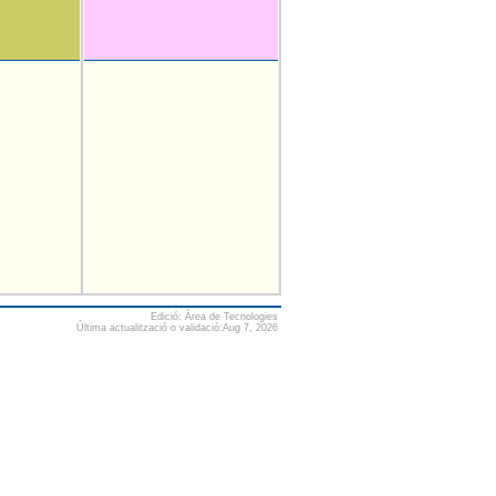
Edició: Àrea de Tecnologies
Última actualització o validació:Aug 7, 2026