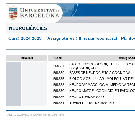
NEUROCIÈNCIES
Curs: 2024-2025 Assignatures : Itinerari recomanat - Pla docen
Itinerari
Codi
Assignatu
BASES FISIOPATOLÒGIQUES DE LES MA
568667
PSIQUIÀTRIQUES
568669
BASES DE NEUROCIÈNCIA COGNITIVA
568665
BIOLOGIA CEL·LULAR I MOLECULAR DE
568668
NEUROFARMACOLOGIA I MEDICINA REG
568670
NEUROIMATGE I COGNICIÓ EN PATOLO
568666
NEUROTRANSMISSIÓ
568671
TREBALL FINAL DE MÀSTER
v5.1.13 20250520 © Universitat de Barcelona