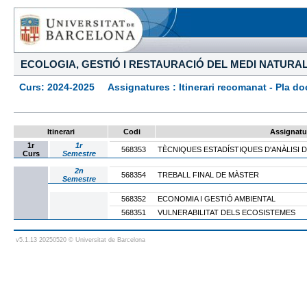
ECOLOGIA, GESTIÓ I RESTAURACIÓ DEL MEDI NATURA
Curs: 2024-2025 Assignatures : Itinerari recomanat - Pla docen
Itinerari
Codi
Assignatu
1r
1r
568353
TÈCNIQUES ESTADÍSTIQUES D'ANÀLISI 
Curs
Semestre
2n
568354
TREBALL FINAL DE MÀSTER
Semestre
568352
ECONOMIA I GESTIÓ AMBIENTAL
568351
VULNERABILITAT DELS ECOSISTEMES
v5.1.13 20250520 © Universitat de Barcelona