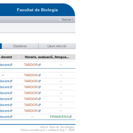
Facultat de Biologia
Tancar
Optatives
Lliure elecció
a docent
Horaris, avaluació, llengua...
docent
TARDOR
--
--
TARDOR
--
docent
TARDOR
--
docent
TARDOR
--
docent
TARDOR
--
docent
TARDOR
--
docent
TARDOR
--
docent
TARDOR
--
docent
--
PRIMAVERA
Edició: Àrea de Tecnologies
Última actualització o validació:Aug 7, 2026