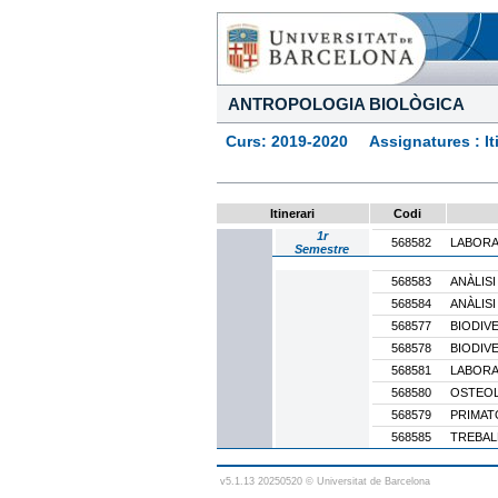
ANTROPOLOGIA BIOLÒGICA
Curs: 2019-2020 Assignatures : Itine
Itinerari
Codi
1r
568582
LABORA
Semestre
568583
ANÀLISI
568584
ANÀLISI
568577
BIODIVE
568578
BIODIVE
568581
LABORA
568580
OSTEOL
568579
PRIMAT
568585
TREBAL
v5.1.13 20250520 © Universitat de Barcelona