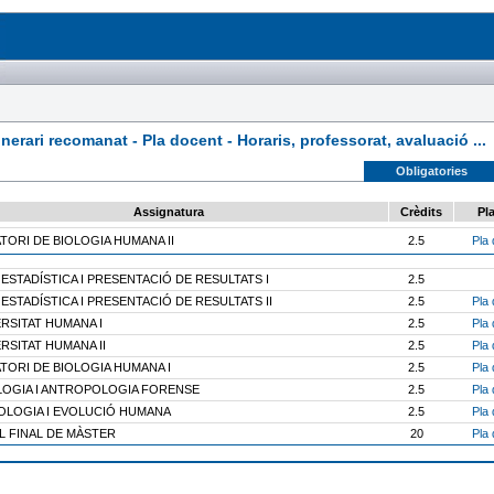
rari recomanat - Pla docent - Horaris, professorat, avaluació ...
Obligatories
Assignatura
Crèdits
Pl
TORI DE BIOLOGIA HUMANA II
2.5
Pla 
 ESTADÍSTICA I PRESENTACIÓ DE RESULTATS I
2.5
 ESTADÍSTICA I PRESENTACIÓ DE RESULTATS II
2.5
Pla 
RSITAT HUMANA I
2.5
Pla 
RSITAT HUMANA II
2.5
Pla 
TORI DE BIOLOGIA HUMANA I
2.5
Pla 
OGIA I ANTROPOLOGIA FORENSE
2.5
Pla 
OLOGIA I EVOLUCIÓ HUMANA
2.5
Pla 
L FINAL DE MÀSTER
20
Pla 