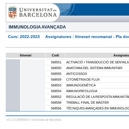
IMMUNOLOGIA AVANÇADA
Curs: 2022-2023 Assignatures : Itinerari recomanat - Pla docen
Itinerari
Codi
Assignatu
568551
ACTIVACIÓ I TRANSDUCCIÓ DE SENYALS
568550
ANATOMIA DEL SISTEMA IMMUNITARI
568555
ANTICOSSOS
568559
CITOMETRIA DE FLUX
568553
IMMUNOGENÈTICA
568554
IMMUNOPATOLOGIA
568552
REGULACIÓ DE LA RESPOSTA IMMUNITÀ
568558
TREBALL FINAL DE MÀSTER
568556
TÈCNIQUES AVANÇADES EN IMMUNOLOG
v5.1.13 20250520 © Universitat de Barcelona