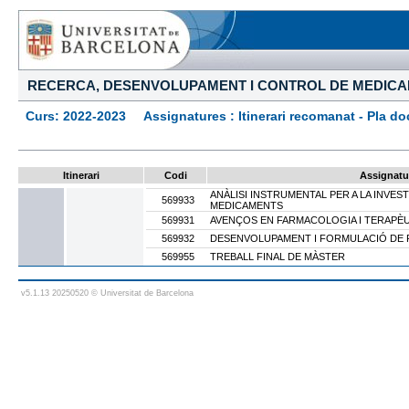
RECERCA, DESENVOLUPAMENT I CONTROL DE MEDIC
Curs: 2022-2023 Assignatures : Itinerari recomanat - Pla docen
Itinerari
Codi
Assignatu
ANÀLISI INSTRUMENTAL PER A LA INVES
569933
MEDICAMENTS
569931
AVENÇOS EN FARMACOLOGIA I TERAPÈ
569932
DESENVOLUPAMENT I FORMULACIÓ DE
569955
TREBALL FINAL DE MÀSTER
v5.1.13 20250520 © Universitat de Barcelona