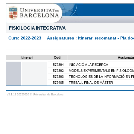
FISIOLOGIA INTEGRATIVA
Curs: 2022-2023 Assignatures : Itinerari recomanat - Pla docen
Itinerari
Codi
Assignatu
572394
INICIACIÓ A LA RECERCA
572392
MODELS EXPERIMENTALS EN FISIOLOGI
572393
TECNOLOGIES DE LA INFORMACIÓ EN F
572405
TREBALL FINAL DE MÀSTER
v5.1.13 20250520 © Universitat de Barcelona