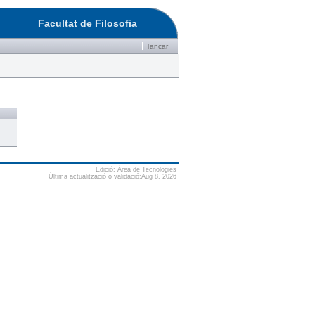
Facultat de Filosofia
Tancar
Edició: Àrea de Tecnologies
Última actualització o validació:Aug 8, 2026