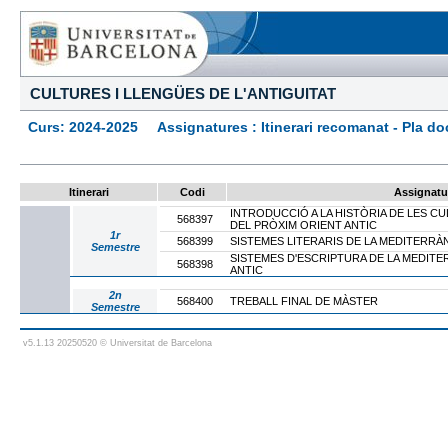
CULTURES I LLENGÜES DE L'ANTIGUITAT
Curs: 2024-2025 Assignatures : Itinerari recomanat - Pla docen
Itinerari
Codi
Assignatu
INTRODUCCIÓ A LA HISTÒRIA DE LES CU
568397
DEL PRÒXIM ORIENT ANTIC
1r
568399
SISTEMES LITERARIS DE LA MEDITERRÀN
Semestre
SISTEMES D'ESCRIPTURA DE LA MEDITE
568398
ANTIC
2n
568400
TREBALL FINAL DE MÀSTER
Semestre
v5.1.13 20250520 © Universitat de Barcelona