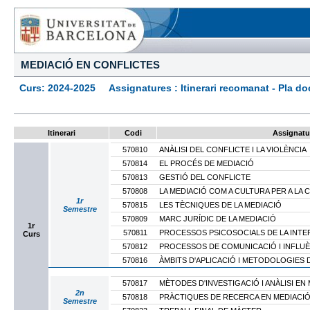
MEDIACIÓ EN CONFLICTES
Curs: 2024-2025 Assignatures : Itinerari recomanat - Pla docen
Itinerari
Codi
Assignatu
570810
ANÀLISI DEL CONFLICTE I LA VIOLÈNCIA
570814
EL PROCÉS DE MEDIACIÓ
570813
GESTIÓ DEL CONFLICTE
570808
LA MEDIACIÓ COM A CULTURA PER A LA 
1r
570815
LES TÈCNIQUES DE LA MEDIACIÓ
Semestre
570809
MARC JURÍDIC DE LA MEDIACIÓ
1r
570811
PROCESSOS PSICOSOCIALS DE LA INTE
Curs
570812
PROCESSOS DE COMUNICACIÓ I INFLUÈ
570816
ÀMBITS D'APLICACIÓ I METODOLOGIES 
570817
MÈTODES D'INVESTIGACIÓ I ANÀLISI EN
2n
570818
PRÀCTIQUES DE RECERCA EN MEDIACI
Semestre