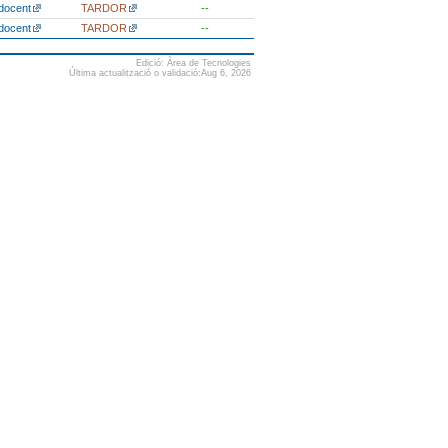
docent
TARDOR
--
docent
TARDOR
--
Edició: Àrea de Tecnologies
Última actualització o validació:Aug 6, 2026