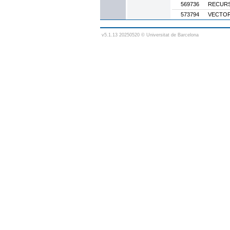
569736
RECURS
573794
VECTOR
v5.1.13 20250520 © Universitat de Barcelona