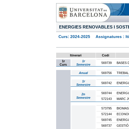
ENERGIES RENOVABLES I SOSTE
Curs: 2024-2025 Assignatures : Itine
Itinerari
Codi
1r
1r
569739
BASES 
Curs
Semestre
Anual
569756
TREBAL
1r
569742
ENERGI
Semestre
569744
ENERGIA
2n
Semestre
572143
MARC J
573795
BIOMAS
572144
ECONOM
569745
ENERGI
569737
GESTIÓ