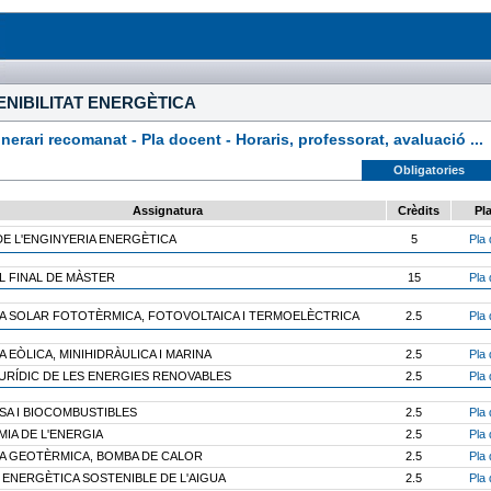
NIBILITAT ENERGÈTICA
rari recomanat - Pla docent - Horaris, professorat, avaluació ...
Obligatories
Assignatura
Crèdits
Pl
DE L'ENGINYERIA ENERGÈTICA
5
Pla 
L FINAL DE MÀSTER
15
Pla 
A SOLAR FOTOTÈRMICA, FOTOVOLTAICA I TERMOELÈCTRICA
2.5
Pla 
 EÒLICA, MINIHIDRÀULICA I MARINA
2.5
Pla 
URÍDIC DE LES ENERGIES RENOVABLES
2.5
Pla 
SA I BIOCOMBUSTIBLES
2.5
Pla 
IA DE L'ENERGIA
2.5
Pla 
A GEOTÈRMICA, BOMBA DE CALOR
2.5
Pla 
 ENERGÈTICA SOSTENIBLE DE L'AIGUA
2.5
Pla 