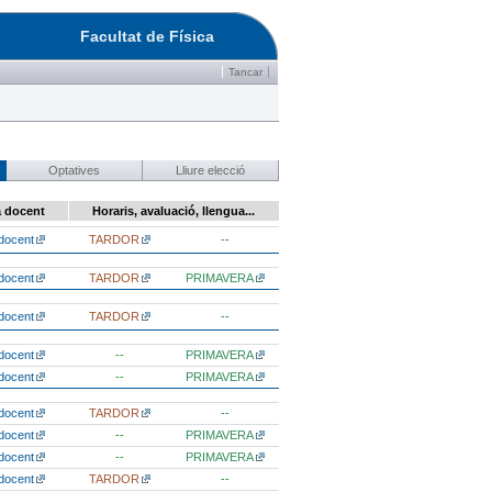
Facultat de Física
Tancar
Optatives
Lliure elecció
a docent
Horaris, avaluació, llengua...
docent
TARDOR
--
docent
TARDOR
PRIMAVERA
docent
TARDOR
--
docent
--
PRIMAVERA
docent
--
PRIMAVERA
docent
TARDOR
--
docent
--
PRIMAVERA
docent
--
PRIMAVERA
docent
TARDOR
--